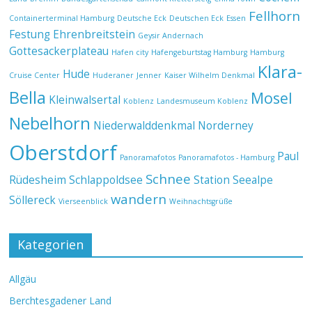
Fellhorn
Containerterminal Hamburg
Deutsche Eck
Deutschen Eck
Essen
Festung Ehrenbreitstein
Geysir Andernach
Gottesackerplateau
Hafen city
Hafengeburtstag Hamburg
Hamburg
Klara-
Hude
Cruise Center
Huderaner
Jenner
Kaiser Wilhelm Denkmal
Bella
Mosel
Kleinwalsertal
Koblenz
Landesmuseum Koblenz
Nebelhorn
Niederwalddenkmal
Norderney
Oberstdorf
Paul
Panoramafotos
Panoramafotos - Hamburg
Schnee
Rüdesheim
Schlappoldsee
Station Seealpe
wandern
Söllereck
Vierseenblick
Weihnachtsgrüße
Kategorien
Allgäu
Berchtesgadener Land