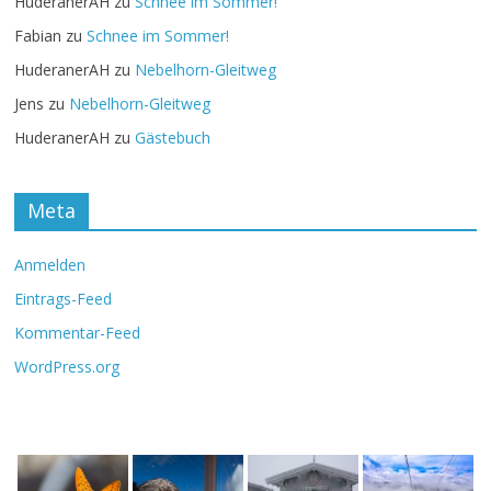
HuderanerAH
zu
Schnee im Sommer!
Fabian
zu
Schnee im Sommer!
HuderanerAH
zu
Nebelhorn-Gleitweg
Jens
zu
Nebelhorn-Gleitweg
HuderanerAH
zu
Gästebuch
Meta
Anmelden
Eintrags-Feed
Kommentar-Feed
WordPress.org