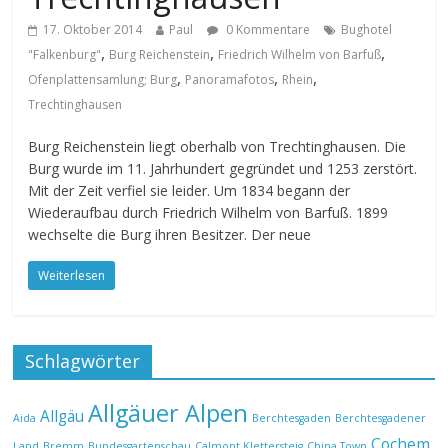
17. Oktober 2014
Paul
0 Kommentare
Bughotel
,
,
,
"Falkenburg"
Burg Reichenstein
Friedrich Wilhelm von Barfuß
,
,
,
Ofenplattensamlung; Burg
Panoramafotos
Rhein
Trechtinghausen
Burg Reichenstein liegt oberhalb von Trechtinghausen. Die
Burg wurde im 11. Jahrhundert gegründet und 1253 zerstört.
Mit der Zeit verfiel sie leider. Um 1834 begann der
Wiederaufbau durch Friedrich Wilhelm von Barfuß. 1899
wechselte die Burg ihren Besitzer. Der neue
Weiterlesen
Schlagwörter
Allgäuer Alpen
Allgäu
Aida
Berchtesgaden
Berchtesgadener
Cochem
Land
Bremm
Bundesgartenschau
Calmont Klettersteig
China Town