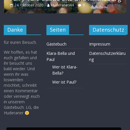
Sc
24. Oktober 2020
HuderanerAH
0
2
Danke
Seiten
Datenschutz
für euren Besuch.
Gästebuch
Impressum
Wir hoffen, es hat
Klara-Bella und
Datenschutzerkläru
euch gefallen und
Paul
ng
ihr besucht uns
Wer ist Klara-
bald wieder. Und
Bella?
wenn ihr was
loswerden
Wer ist Paul?
möchtet, schreibt
einen Kommentar
oder verewigt euch
in unserem
Gästebuch. LG, die
Huderaner