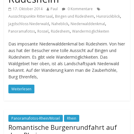
17. Oktober 2014
Paul
0 Kommentare
,
,
,
Aussichtspunkte Rittersaal
Bingen und Rüdesheim
Hunsrückblick
,
,
,
Jagdschloss Niederwald
Naheblick
Niederwalddenkmal
,
,
,
Panoramafotos
Rossel
Rüdesheim
Wandermöglichkeiten
Das imposante Niederwalddenkmal bei Rüdesheim. Von hier
aus hat der Besucher eine tolle Aussicht auf Bingen und
Rüdesheim. Es gibt viele Wandermöglichkeiten. Das
Waldgebiet hier oben, ist als Landschaftspark Niederwald
bekannt. Auf der Wanderung kann man die Zauberhöhle,
Burg Ehrenfels,
Weiterlesen
Panoramafotos-Rhein/Mosel
Rhein
Romantische Burgenrundfahrt auf