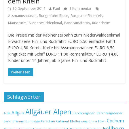
dem Rhein
10. September 2014
Paul
1 Kommentar
,
,
,
Assmannshausen
Burgenfahrt Rhein
Burgruine Ehrenfels
,
,
,
Mäuseturm
Niederwalddenkmal
Panoramafotos
Rüdesheim
Die Preise mit der Kabinenseilbahn zum Niederwalddenkmal
Erwachsene Hin- und Rückfahrt EURO 6,50 einfache Fahrt
EURO 4,50 Kombi-Karte bis Assmannshausen EURO 6,50
Ringticket mit Schiff EURO 11,00 Romantiktour EURO 14,00
Kinder unter 14 Jahren, ab 5 Jahre Hin- und Rückfahrt
Weiterlesen
Schlagwörter
Allgäuer Alpen
Allgäu
Aida
Berchtesgaden
Berchtesgadener
Cochem
Land
Bremm
Bundesgartenschau
Calmont Klettersteig
China Town
Fellhorn