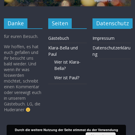
Danke
Seiten
Datenschutz
für euren Besuch.
Gästebuch
Impressum
Wir hoffen, es hat
Klara-Bella und
Datenschutzerkläru
euch gefallen und
Paul
ng
ihr besucht uns
Wer ist Klara-
bald wieder. Und
Bella?
wenn ihr was
loswerden
Wer ist Paul?
möchtet, schreibt
einen Kommentar
oder verewigt euch
in unserem
Gästebuch. LG, die
Huderaner
Durch die weitere Nutzung der Seite stimmst du der Verwendung