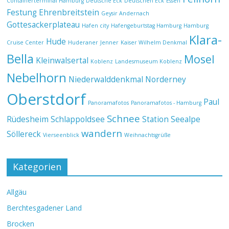
Containerterminal Hamburg
Deutsche Eck
Deutschen Eck
Essen
Festung Ehrenbreitstein
Geysir Andernach
Gottesackerplateau
Hafen city
Hafengeburtstag Hamburg
Hamburg
Klara-
Hude
Cruise Center
Huderaner
Jenner
Kaiser Wilhelm Denkmal
Bella
Mosel
Kleinwalsertal
Koblenz
Landesmuseum Koblenz
Nebelhorn
Niederwalddenkmal
Norderney
Oberstdorf
Paul
Panoramafotos
Panoramafotos - Hamburg
Schnee
Rüdesheim
Schlappoldsee
Station Seealpe
wandern
Söllereck
Vierseenblick
Weihnachtsgrüße
Kategorien
Allgäu
Berchtesgadener Land
Brocken