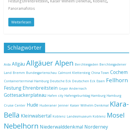
,
,
,
Festung Ehrenbreitstein
Kaiser Wilhelm Denkmal
Koblenz
Panoramafotos
Weiterlesen
Schlagwörter
Allgäuer Alpen
Allgäu
Aida
Berchtesgaden
Berchtesgadener
Cochem
Land
Bremm
Bundesgartenschau
Calmont Klettersteig
China Town
Fellhorn
Containerterminal Hamburg
Deutsche Eck
Deutschen Eck
Essen
Festung Ehrenbreitstein
Geysir Andernach
Gottesackerplateau
Hafen city
Hafengeburtstag Hamburg
Hamburg
Klara-
Hude
Cruise Center
Huderaner
Jenner
Kaiser Wilhelm Denkmal
Bella
Mosel
Kleinwalsertal
Koblenz
Landesmuseum Koblenz
Nebelhorn
Niederwalddenkmal
Norderney