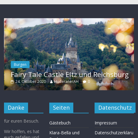
Burgen
Fairy Tale Castle Eltz und Reichsburg
Al
Sc
24. Oktober 2020
HuderanerAH
0
2
Danke
Seiten
Datenschutz
für euren Besuch.
Gästebuch
Impressum
Wir hoffen, es hat
Klara-Bella und
Datenschutzerkläru