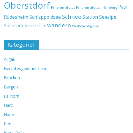
Oberstdorf
Paul
Panoramafotos
Panoramafotos - Hamburg
Schnee
Rüdesheim
Schlappoldsee
Station Seealpe
wandern
Söllereck
Vierseenblick
Weihnachtsgrüße
Kategorien
Allgäu
Berchtesgadener Land
Brocken
Burgen
Fellhorn
Harz
Hude
Ifen
Klara-Bella