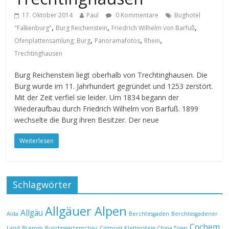
17. Oktober 2014
Paul
0 Kommentare
Bughotel
,
,
,
"Falkenburg"
Burg Reichenstein
Friedrich Wilhelm von Barfuß
,
,
,
Ofenplattensamlung; Burg
Panoramafotos
Rhein
Trechtinghausen
Burg Reichenstein liegt oberhalb von Trechtinghausen. Die
Burg wurde im 11. Jahrhundert gegründet und 1253 zerstört.
Mit der Zeit verfiel sie leider. Um 1834 begann der
Wiederaufbau durch Friedrich Wilhelm von Barfuß. 1899
wechselte die Burg ihren Besitzer. Der neue
Weiterlesen
Schlagwörter
Allgäuer Alpen
Allgäu
Aida
Berchtesgaden
Berchtesgadener
Cochem
Land
Bremm
Bundesgartenschau
Calmont Klettersteig
China Town