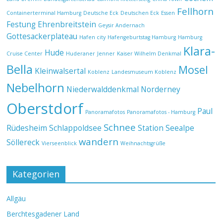
Fellhorn
Containerterminal Hamburg
Deutsche Eck
Deutschen Eck
Essen
Festung Ehrenbreitstein
Geysir Andernach
Gottesackerplateau
Hafen city
Hafengeburtstag Hamburg
Hamburg
Klara-
Hude
Cruise Center
Huderaner
Jenner
Kaiser Wilhelm Denkmal
Bella
Mosel
Kleinwalsertal
Koblenz
Landesmuseum Koblenz
Nebelhorn
Niederwalddenkmal
Norderney
Oberstdorf
Paul
Panoramafotos
Panoramafotos - Hamburg
Schnee
Rüdesheim
Schlappoldsee
Station Seealpe
wandern
Söllereck
Vierseenblick
Weihnachtsgrüße
Kategorien
Allgäu
Berchtesgadener Land