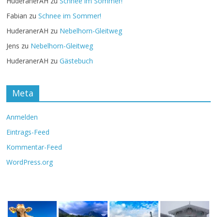
HuderanerAH
zu
Schnee im Sommer!
Fabian
zu
Schnee im Sommer!
HuderanerAH
zu
Nebelhorn-Gleitweg
Jens
zu
Nebelhorn-Gleitweg
HuderanerAH
zu
Gästebuch
Meta
Anmelden
Eintrags-Feed
Kommentar-Feed
WordPress.org