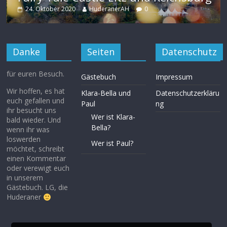
24. Oktober 2020
HuderanerAH
0
Danke
Seiten
Datenschutz
für euren Besuch.
Gästebuch
Impressum
Wir hoffen, es hat
Klara-Bella und
Datenschutzerkläru
euch gefallen und
Paul
ng
ihr besucht uns
Wer ist Klara-
bald wieder. Und
Bella?
wenn ihr was
loswerden
Wer ist Paul?
möchtet, schreibt
einen Kommentar
oder verewigt euch
in unserem
Gästebuch. LG, die
Huderaner