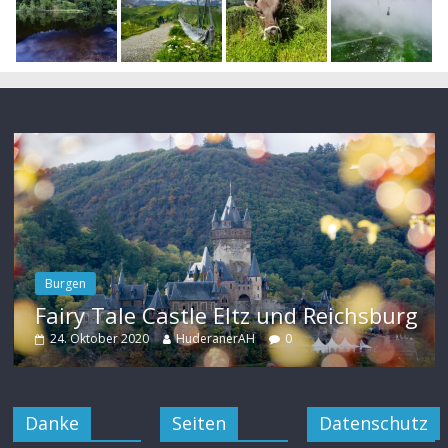
Burgen
Fairy Tale Castle Eltz und Reichsburg
Al
Sc
24. Oktober 2020
HuderanerAH
0
2
Danke
Seiten
Datenschutz