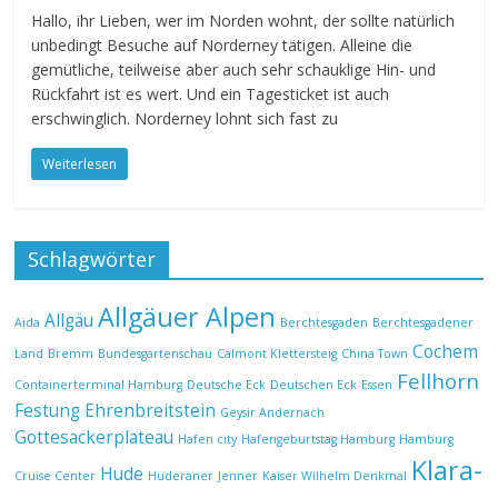
Hallo, ihr Lieben, wer im Norden wohnt, der sollte natürlich
unbedingt Besuche auf Norderney tätigen. Alleine die
gemütliche, teilweise aber auch sehr schauklige Hin- und
Rückfahrt ist es wert. Und ein Tagesticket ist auch
erschwinglich. Norderney lohnt sich fast zu
Weiterlesen
Schlagwörter
Allgäuer Alpen
Allgäu
Aida
Berchtesgaden
Berchtesgadener
Cochem
Land
Bremm
Bundesgartenschau
Calmont Klettersteig
China Town
Fellhorn
Containerterminal Hamburg
Deutsche Eck
Deutschen Eck
Essen
Festung Ehrenbreitstein
Geysir Andernach
Gottesackerplateau
Hafen city
Hafengeburtstag Hamburg
Hamburg
Klara-
Hude
Cruise Center
Huderaner
Jenner
Kaiser Wilhelm Denkmal