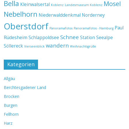
Bella
Mosel
Kleinwalsertal
Koblenz
Landesmuseum Koblenz
Nebelhorn
Niederwalddenkmal
Norderney
Oberstdorf
Paul
Panoramafotos
Panoramafotos - Hamburg
Schnee
Rüdesheim
Schlappoldsee
Station Seealpe
wandern
Söllereck
Vierseenblick
Weihnachtsgrüße
Kategorien
Allgäu
Berchtesgadener Land
Brocken
Burgen
Fellhorn
Harz