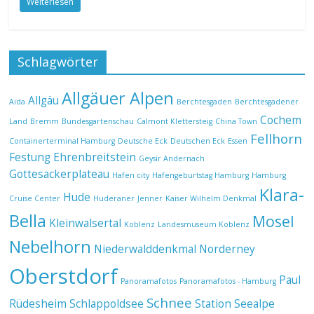
Weiterlesen
Schlagwörter
Allgäuer Alpen
Allgäu
Aida
Berchtesgaden
Berchtesgadener
Cochem
Land
Bremm
Bundesgartenschau
Calmont Klettersteig
China Town
Fellhorn
Containerterminal Hamburg
Deutsche Eck
Deutschen Eck
Essen
Festung Ehrenbreitstein
Geysir Andernach
Gottesackerplateau
Hafen city
Hafengeburtstag Hamburg
Hamburg
Klara-
Hude
Cruise Center
Huderaner
Jenner
Kaiser Wilhelm Denkmal
Bella
Mosel
Kleinwalsertal
Koblenz
Landesmuseum Koblenz
Nebelhorn
Niederwalddenkmal
Norderney
Oberstdorf
Paul
Panoramafotos
Panoramafotos - Hamburg
Schnee
Rüdesheim
Schlappoldsee
Station Seealpe