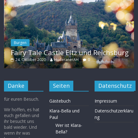
Burgen
Fairy Tale Castle Eltz und Reichsburg
24. Oktober 2020
HuderanerAH
0
Danke
Seiten
Datenschutz
für euren Besuch.
Gästebuch
Impressum
Wir hoffen, es hat
Klara-Bella und
Datenschutzerkläru
euch gefallen und
Paul
ng
ihr besucht uns
Wer ist Klara-
bald wieder. Und
Bella?
wenn ihr was