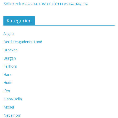
wandern
Söllereck
Vierseenblick
Weihnachtsgrüße
Kategorien
Allgäu
Berchtesgadener Land
Brocken
Burgen
Fellhorn
Harz
Hude
Ifen
Klara-Bella
Mosel
Nebelhorn