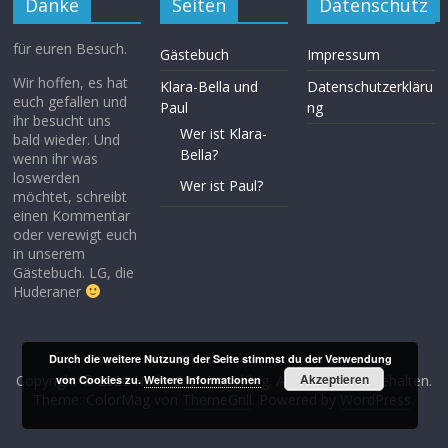
Danke
Seiten
Datenschutz
für euren Besuch.
Gästebuch
Impressum
Wir hoffen, es hat
Klara-Bella und
Datenschutzerkläru
euch gefallen und
Paul
ng
ihr besucht uns
Wer ist Klara-
bald wieder. Und
Bella?
wenn ihr was
loswerden
Wer ist Paul?
möchtet, schreibt
einen Kommentar
oder verewigt euch
in unserem
Gästebuch. LG, die
Huderaner
Durch die weitere Nutzung der Seite stimmst du der Verwendung
Akzeptieren
Copyright © 2026
Huderaner Reiseblog
. Alle Rechte vorbehalten.
von Cookies zu.
Weitere Informationen
Theme: ColorMag von
ThemeGrill
. Powered by
WordPress
.