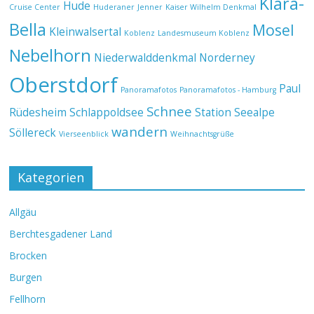
Klara-
Hude
Cruise Center
Huderaner
Jenner
Kaiser Wilhelm Denkmal
Bella
Mosel
Kleinwalsertal
Koblenz
Landesmuseum Koblenz
Nebelhorn
Niederwalddenkmal
Norderney
Oberstdorf
Paul
Panoramafotos
Panoramafotos - Hamburg
Schnee
Rüdesheim
Schlappoldsee
Station Seealpe
wandern
Söllereck
Vierseenblick
Weihnachtsgrüße
Kategorien
Allgäu
Berchtesgadener Land
Brocken
Burgen
Fellhorn