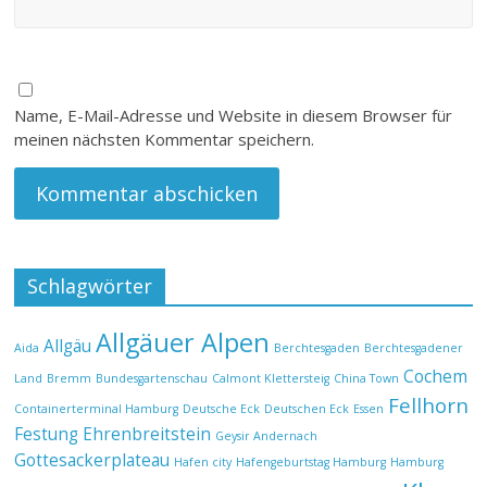
Name, E-Mail-Adresse und Website in diesem Browser für
meinen nächsten Kommentar speichern.
Schlagwörter
Allgäuer Alpen
Allgäu
Aida
Berchtesgaden
Berchtesgadener
Cochem
Land
Bremm
Bundesgartenschau
Calmont Klettersteig
China Town
Fellhorn
Containerterminal Hamburg
Deutsche Eck
Deutschen Eck
Essen
Festung Ehrenbreitstein
Geysir Andernach
Gottesackerplateau
Hafen city
Hafengeburtstag Hamburg
Hamburg